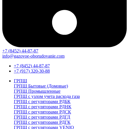
+7 (8452) 44-87-87
info@gazovoe-oborudovanie.com
+7 (8452) 44-87-87
+7 (917) 320-30-88
ГРПШ
ГРПШ Бытовые (Домовые)
ГРПШ Промышленные
ГРПШ с узлом учета расхода газа
ГРПШ с регуляторами РДБК
ГРПШ с регуляторами РДНК
ГРПШ с регуляторами РДСК
ГРПШ с регуляторами РДГД
ГРПШ с регуляторами РДГК
ГРПШ с регуляторами VENIO