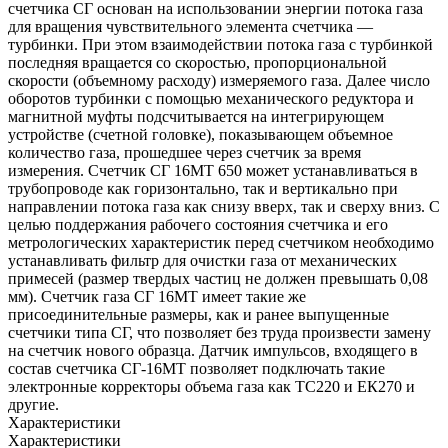
счетчика СГ основан на использовании энергии потока газа
для вращения чувствительного элемента счетчика —
турбинки. При этом взаимодействии потока газа с турбинкой
последняя вращается со скоростью, пропорциональной
скорости (объемному расходу) измеряемого газа. Далее число
оборотов турбинки с помощью механического редуктора и
магнитной муфты подсчитывается на интегрирующем
устройстве (счетной головке), показывающем объемное
количество газа, прошедшее через счетчик за время
измерения. Счетчик СГ 16МТ 650 может устанавливаться в
трубопроводе как горизонтально, так и вертикально при
направлении потока газа как снизу вверх, так и сверху вниз. С
целью поддержания рабочего состояния счетчика и его
метрологических характеристик перед счетчиком необходимо
устанавливать фильтр для очистки газа от механических
примесей (размер твердых частиц не должен превышать 0,08
мм). Счетчик газа СГ 16МТ имеет такие же
присоединительные размеры, как и ранее выпущенные
счетчики типа СГ, что позволяет без труда произвести замену
на счетчик нового образца. Датчик импульсов, входящего в
состав счетчика СГ-16МТ позволяет подключать такие
электронные корректоры объема газа как ТС220 и ЕК270 и
другие.
Характеристики
Характеристики